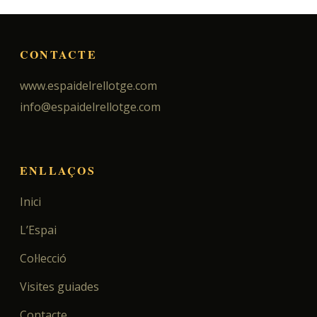
CONTACTE
www.espaidelrellotge.com
info@espaidelrellotge.com
ENLLAÇOS
Inici
L’Espai
Col·lecció
Visites guiades
Contacte