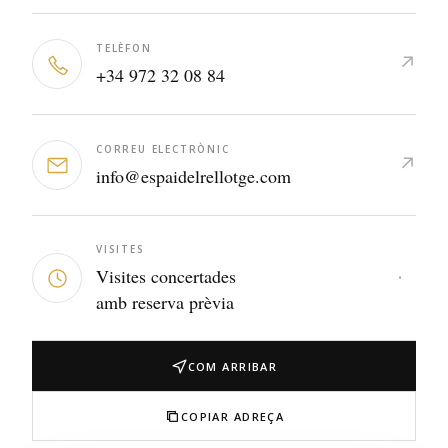
TELÈFON
↗
+34 972 32 08 84
CORREU ELECTRÒNIC
↗
info@espaidelrellotge.com
VISITES
Visites concertades
·
amb reserva prèvia
COM ARRIBAR
COPIAR ADREÇA