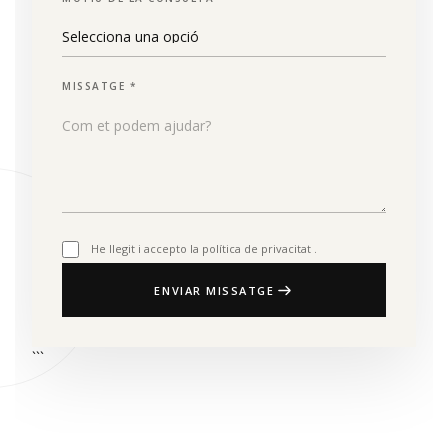
MISSATGE *
He llegit i accepto la
política de privacitat
.
ENVIAR MISSATGE
```