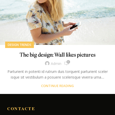
DESIGN TRENDS
The big design: Wall likes pictures
0
Admin
Parturient in potenti id rutrum duis torquent parturient sceler
isque sit vestibulum a posuere scelerisque viverra urna....
CONTINUE READING
CONTACTE