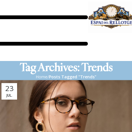
Tag Archives: Trends
Home
Posts Tagged "Trends"
23
JUL.