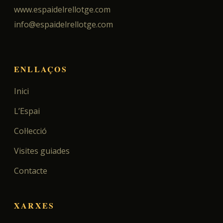
www.espaidelrellotge.com
info@espaidelrellotge.com
ENLLAÇOS
Inici
L’Espai
Col·lecció
Visites guiades
Contacte
XARXES