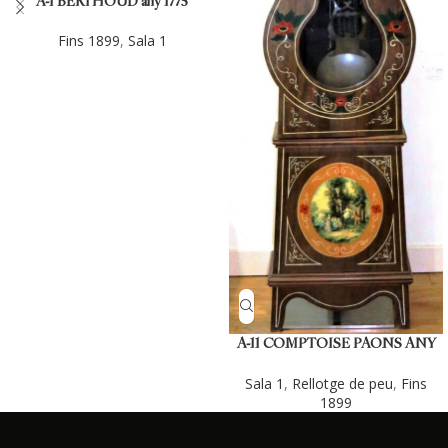
A-1 BERTHOUD any 1775
Fins 1899
,
Sala 1
A-11 COMPTOISE PAONS ANY
1.840 (CIRCA).
Sala 1
,
Rellotge de peu
,
Fins
1899