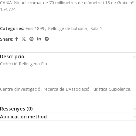
CAIXA: Níquel cromat de 70 mil·límetres de diàmetre i 18 de Gruix nº
154.774.
Categories:
Fins 1899
,
Rellotge de butxaca
,
Sala 1
Share:
Descripció
Col·lecció Rellotgeria Pla
Centre d’investigació i recerca de L’Associació Turística Guixolenca.
Ressenyes (0)
Application method