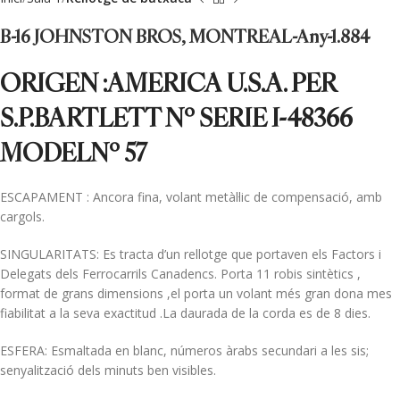
B-16 JOHNSTON BROS, MONTREAL-Any-1.884
ORIGEN :AMERICA U.S.A. PER
S.P.BARTLETT Nº SERIE I-48366
MODELNº 57
ESCAPAMENT : Ancora fina, volant metàl·lic de compensació, amb
cargols.
SINGULARITATS: Es tracta d’un rellotge que portaven els Factors i
Delegats dels Ferrocarrils Canadencs. Porta 11 robis sintètics ,
format de grans dimensions ,el porta un volant més gran dona mes
fiabilitat a la seva exactitud .La daurada de la corda es de 8 dies.
ESFERA: Esmaltada en blanc, números àrabs secundari a les sis;
senyalització dels minuts ben visibles.