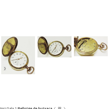
Inici
Sala 1
Rellotge de butxaca