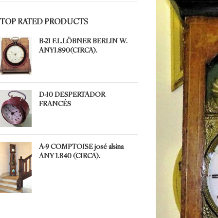
TOP RATED PRODUCTS
B-21 F.L.LÖBNER BERLIN W.
ANY1.890(CIRCA).
D-10 DESPERTADOR
FRANCÉS
A-9 COMPTOISE josé alsina
ANY 1.840 (CIRCA).