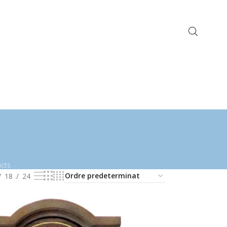
cts
18
24