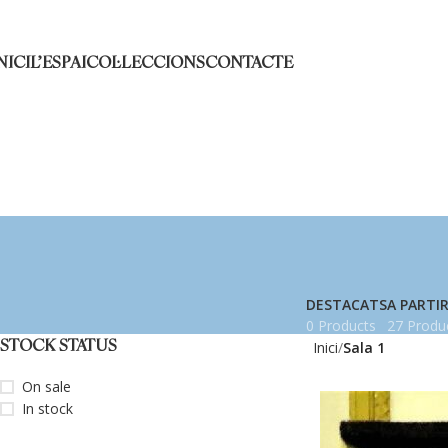
NICI
L’ESPAI
COL·LECCIONS
CONTACTE
DESTACATS
A PARTIR
0 Products
27 Produ
STOCK STATUS
Inici
Sala 1
On sale
In stock