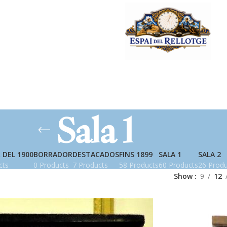
Sala 1
 DEL 1900
BORRADOR
DESTACADOS
FINS 1899
SALA 1
SALA 2
cts
0 Products
7 Products
58 Products
60 Products
26 Produ
Show
9
12