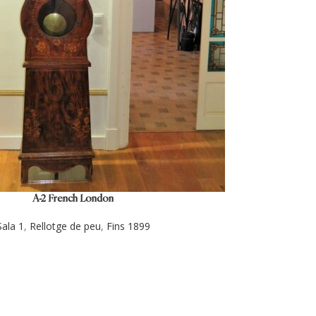
A-2 French London
Sala 1
,
Rellotge de peu
,
Fins 1899