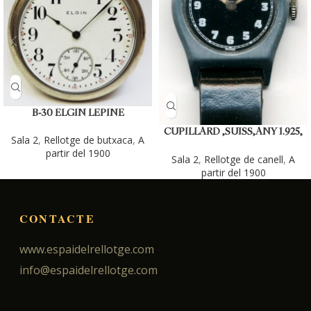
B-30 ELGIN LEPINE
CUPILLARD ,SUISS,ANY 1.925,
Sala 2
,
Rellotge de butxaca
,
A
(CIRCA).
partir del 1900
Sala 2
,
Rellotge de canell
,
A
partir del 1900
CONTACTE
www.espaidelrellotge.com
info@espaidelrellotge.com