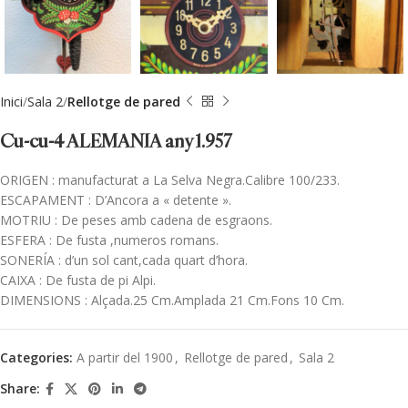
Inici
Sala 2
Rellotge de pared
Cu-cu-4 ALEMANIA any 1.957
ORIGEN : manufacturat a La Selva Negra.Calibre 100/233.
ESCAPAMENT : D’Ancora a « detente ».
MOTRIU : De peses amb cadena de esgraons.
ESFERA : De fusta ,numeros romans.
SONERÍA : d’un sol cant,cada quart d’hora.
CAIXA : De fusta de pi Alpi.
DIMENSIONS : Alçada.25 Cm.Amplada 21 Cm.Fons 10 Cm.
Categories:
A partir del 1900
,
Rellotge de pared
,
Sala 2
Share: