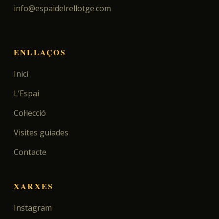
info@espaidelrellotge.com
ENLLAÇOS
Inici
L’Espai
Col·lecció
Visites guiades
Contacte
XARXES
Instagram