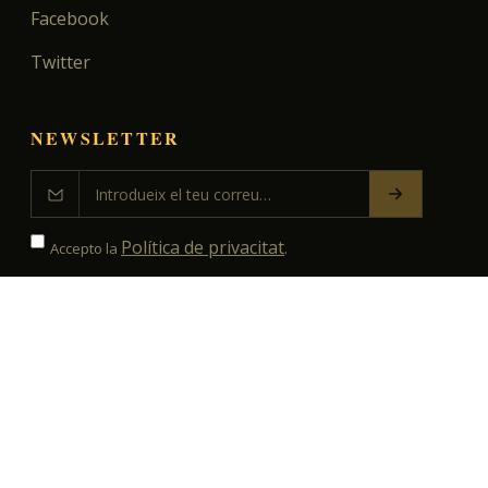
Facebook
Twitter
NEWSLETTER
Política de privacitat
Accepto la
.
©
2026
Espai del Rellotge. Tots els drets reservats.
Avís legal
Privacitat
Cookies
·
·
VUI
•
RELLOTGES DE