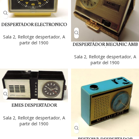
DESPERTADOR ELECTRONICO
“RADIANT”.
Sala 2
,
Rellotge despertador
,
A
partir del 1900
DESPERTADOR MECANIC AMB
SONERÍA ELÉCTRONICA…
MINOTRONIC
Sala 2
,
Rellotge despertador
,
A
partir del 1900
EMES DESPERTADOR
ELECTRONIC
Sala 2
,
Rellotge despertador
,
A
partir del 1900