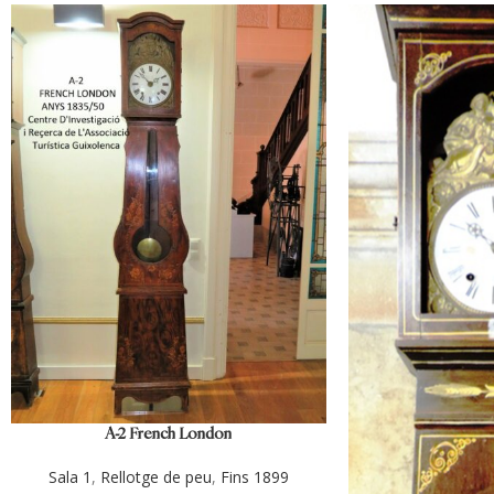
A-2 French London
Sala 1
,
Rellotge de peu
,
Fins 1899