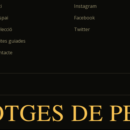
i
Instagram
spai
Facebook
·lecció
Twitter
ites guiades
ntacte
ES DE PEU