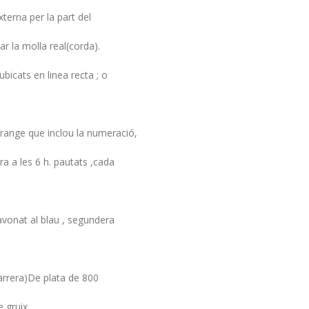
erna per la part del
tar la molla real(corda).
bicats en linea recta ; o
frange que inclou la numeració,
 a les 6 h. pautats ,cada
pavonat al blau , segundera
darrera)De plata de 800
e gruix.