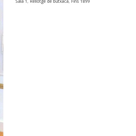
Sala 1
,
Rellotge de butxaca
,
Fins 1899