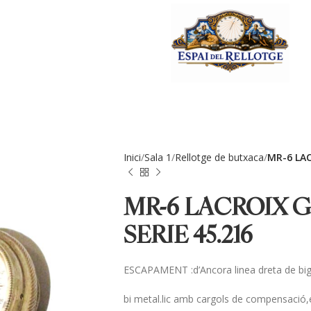
Inici
Sala 1
Rellotge de butxaca
MR-6 LAC
MR-6 LACROIX G
SERIE 45.216
ESCAPAMENT :d’Ancora linea dreta de bigo
bi metal.lic amb cargols de compensació,e