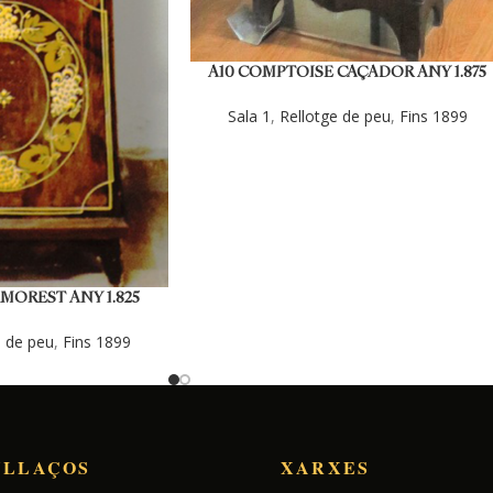
A10 COMPTOISE CAÇADOR ANY 1.875
(CIRCA).
Sala 1
,
Rellotge de peu
,
Fins 1899
MOREST ANY 1.825
IRCA).
e de peu
,
Fins 1899
NLLAÇOS
XARXES