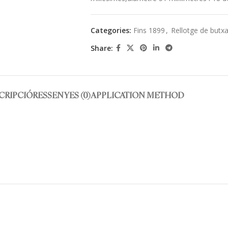
Categories:
Fins 1899
,
Rellotge de butx
Share:
CRIPCIÓ
RESSENYES (0)
APPLICATION METHOD