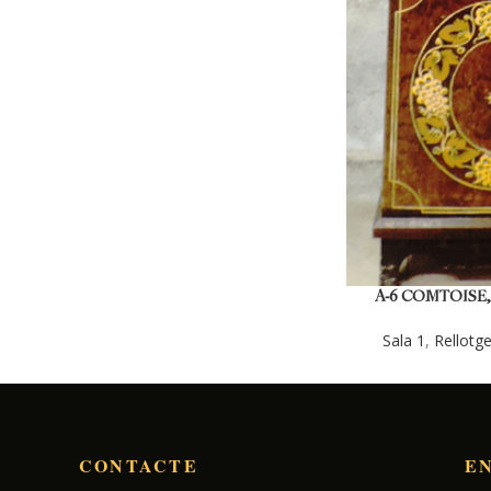
A-6 COMTOISE,
(C
Sala 1
,
Rellotg
CONTACTE
E