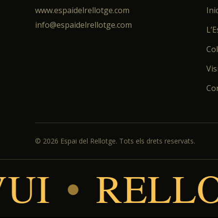
www.espaidelrellotge.com
Inic
info@espaidelrellotge.com
L’E
Col
Vis
Co
©
2026
Espai del Rellotge. Tots els drets reservats.
I
•
RELLOTG