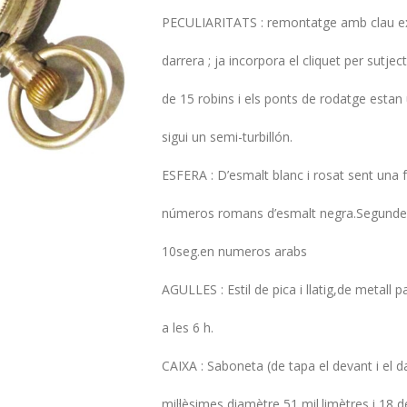
PECULIARITATS : remontatge amb clau ext
darrera ; ja incorpora el cliquet per sutjec
de 15 robins i els ponts de rodatge estan u
sigui un semi-turbillón.
ESFERA : D’esmalt blanc i rosat sent una 
números romans d’esmalt negra.Segundera
10seg.en numeros arabs
AGULLES : Estil de pica i llatig,de metall 
a les 6 h.
CAIXA : Saboneta (de tapa el devant i el 
mil·lèsimes,diamètre 51 mil.limètres i 18 d