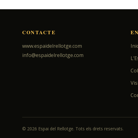
CONTACTE
E
www.espaidelrellotge.com
Inic
info@espaidelrellotge.com
L’E
Col
Vis
Co
©
2026
Espai del Rellotge. Tots els drets reservats.