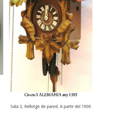
Cu-cu-3 ALEMANIA any 1.915
Sala 2
,
Rellotge de pared
,
A partir del 1900
Cu-cu-7 ALE
Sala 2
,
Rellotge