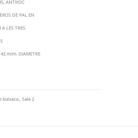
NS, ANTIXOC
MEROS DE PAL EN
 A LES TRES.
NS
E 42 m/m. DIAMETRE
e butxaca
,
Sala 2