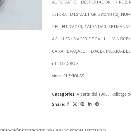
AUTOMATIC, i DESPERTADOR, 17 ROBI
ESFERA : D’ESMALT GRIS (tornasol),NU
RELLEU D’ACER, CALENDARI SETMANARI
AGULLES : D’ACER DE PAL I LUMINISCE
CAIXA i BRAÇALET : D’ACER INOXIDABL
i 12 DE GRUIX.
vidre :PLEXIGLAS
Categories:
A partir del 1900
,
Rellotge d
Share: