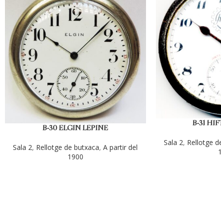
B-31 HIF
B-30 ELGIN LEPINE
Sala 2
,
Rellotge d
Sala 2
,
Rellotge de butxaca
,
A partir del
1900