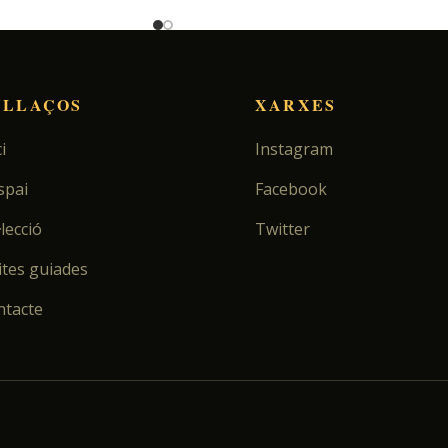
NLLAÇOS
XARXES
i
Instagram
spai
Facebook
·lecció
Twitter
ites guiades
ntacte