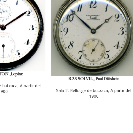
TON ,Lepine
B-33 SOLVIL , Paul Ditishein
e butxaca
,
A partir del
Sala 2
,
Rellotge de butxaca
,
A partir del
1900
1900