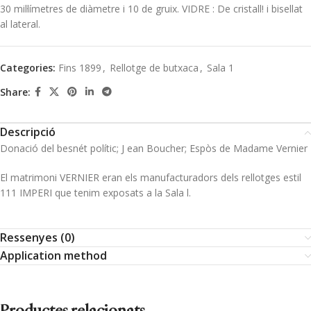
30 mil·límetres de diàmetre i 10 de gruix. VIDRE : De cristall! i bisellat
al lateral.
Categories:
Fins 1899
,
Rellotge de butxaca
,
Sala 1
Share:
Descripció
Donació del besnét polític; J ean Boucher; Espòs de Madame Vernier
El matrimoni VERNIER eran els manufacturadors dels rellotges estil
111 IMPERI que tenim exposats a la Sala l.
Ressenyes (0)
Application method
Productes relacionats