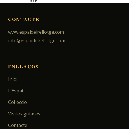
1899
CONTACTE
www.espaidelrellotge.com
info@espaidelrellotge.com
ENLLAÇOS
Inici
L’Espai
Col·lecció
Visites guiades
Contacte