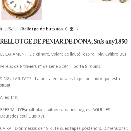
Inici
Sala 1
Rellotge de butxaca
RELLOTGE DE PENJAR DE DONA, Suís any 1.850
ESCAPAMENT :De cilindre, volant de llautó, espira l pla. Calibre BCF ,
Mireux de Pithiviers nº de sèrie 2294 ; i porta 8 robins.
SINGULARITATS : La posta en hora es fa pel polsador que està
situat
A les 11h.
ESFERA : D’Esmalt blanc, xifres romanes negres. AGULLES :
Daurades estil Lluis XVI.
CAIXA : D’or massís de 18 k., te dues tapes posteriors. Dimensions :