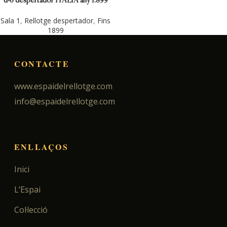
d-6 despertador ITALIÁ any 1.899
(circa).
Sala 1
,
Rellotge despertador
,
Fins
1899
CONTACTE
www.espaidelrellotge.com
info@espaidelrellotge.com
ENLLAÇOS
Inici
L’Espai
Col·lecció