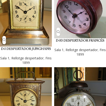
D-10 DESPERTADOR FRANCÉS
D-1 DESPERTADOR JUNGHANS
Sala 1
,
Rellotge despertador
,
Fins
1899
Sala 1
,
Rellotge despertador
,
Fins
1899