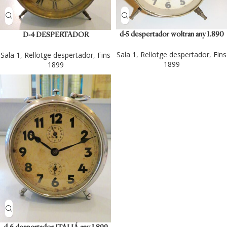
d-5 despertador woltran any 1.890
D-4 DESPERTADOR
(circa).
STOCKHOLM
Sala 1
,
Rellotge despertador
,
Fins
Sala 1
,
Rellotge despertador
,
Fins
1899
1899