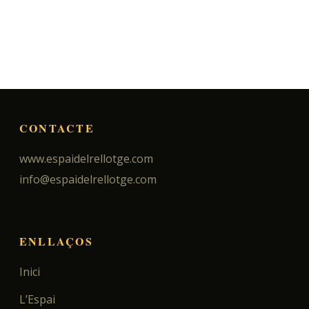
CONTACTE
www.espaidelrellotge.com
info@espaidelrellotge.com
ENLLAÇOS
Inici
L’Espai