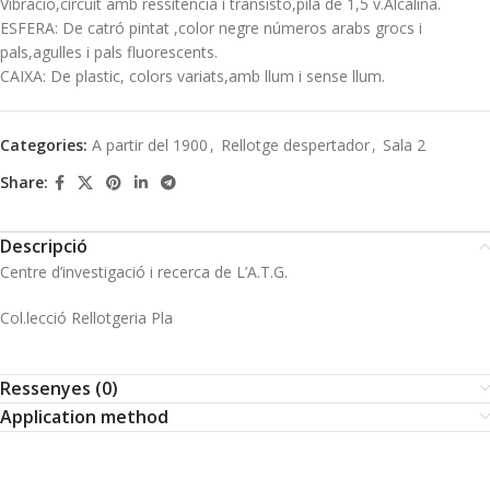
Vibració,circuit amb ressitencia i transisto,pila de 1,5 v.Alcalina.
ESFERA: De catró pintat ,color negre números arabs grocs i
pals,agulles i pals fluorescents.
CAIXA: De plastic, colors variats,amb llum i sense llum.
Categories:
A partir del 1900
,
Rellotge despertador
,
Sala 2
Share:
Descripció
Centre d’investigació i recerca de L’A.T.G.
Col.lecció Rellotgeria Pla
Ressenyes (0)
Application method